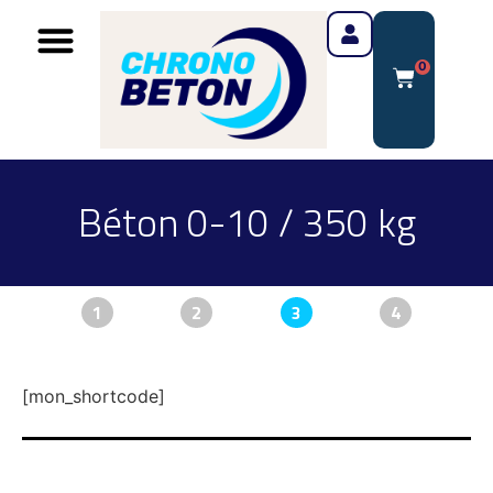
0
Béton 0-10 / 350 kg
1
2
3
4
[mon_shortcode]