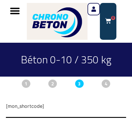
0
Béton 0-10 / 350 kg
1
2
3
4
[mon_shortcode]