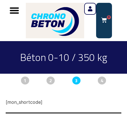
0
Béton 0-10 / 350 kg
1
2
3
4
[mon_shortcode]