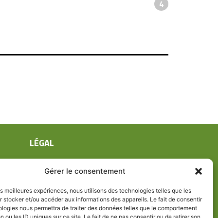
4
LÉGAL
Mentions légales
Gérer le consentement
Conditions générales de ventes
Politique de confidentialité
les meilleures expériences, nous utilisons des technologies telles que les
 stocker et/ou accéder aux informations des appareils. Le fait de consentir
Politique de cookies (UE)
ologies nous permettra de traiter des données telles que le comportement
n ou les ID uniques sur ce site. Le fait de ne pas consentir ou de retirer son