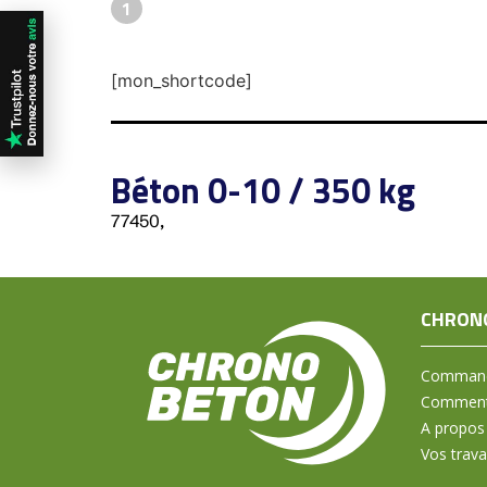
1
[mon_shortcode]
Béton 0-10 / 350 kg
77450,
CHRON
Command
Comment 
A propos
Vos trav