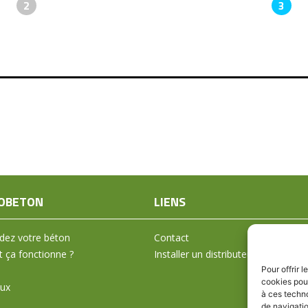
2
3
OBETON
LIENS
ez votre béton
Contact
ça fonctionne ?
Installer un distributeur
Pour offrir 
cookies pour
aux
à ces techn
de navigatio