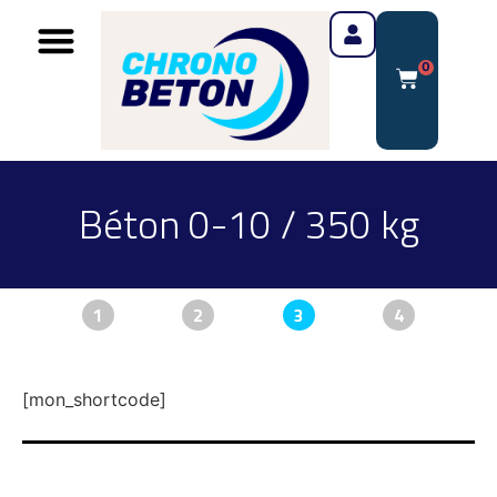
0
Béton 0-10 / 350 kg
1
2
3
4
[mon_shortcode]