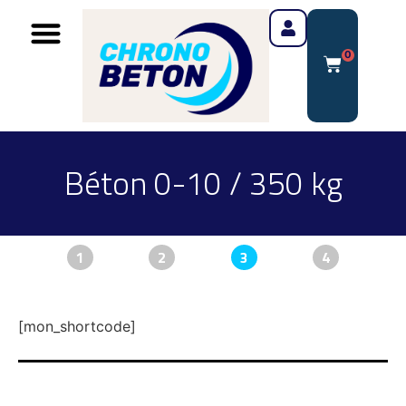
0
Béton 0-10 / 350 kg
1
2
3
4
[mon_shortcode]