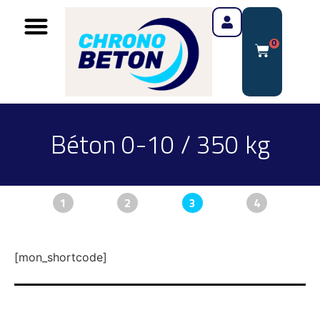
0
Béton 0-10 / 350 kg
1
2
3
4
[mon_shortcode]