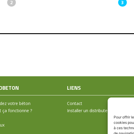
2
3
OBETON
LIENS
ez votre béton
Contact
ça fonctionne ?
Installer un distributeur
Pour offrir 
cookies pour
aux
à ces techn
de navigatio