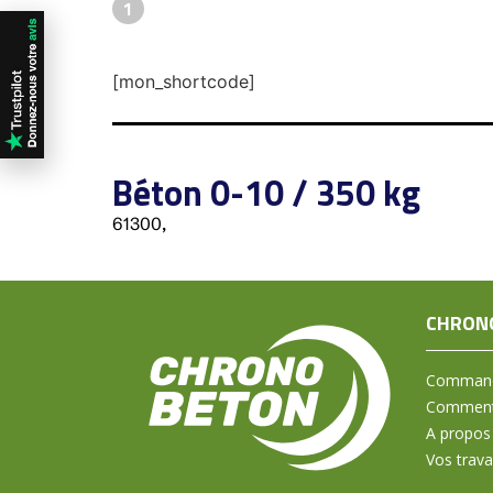
1
[mon_shortcode]
Béton 0-10 / 350 kg
61300,
CHRON
Command
Comment 
A propos
Vos trav