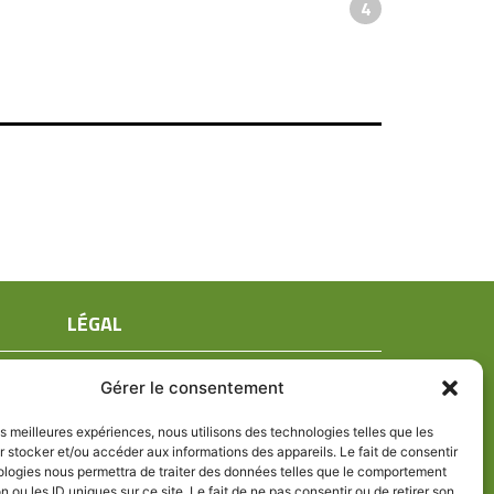
4
LÉGAL
Mentions légales
Gérer le consentement
Conditions générales de ventes
Politique de confidentialité
les meilleures expériences, nous utilisons des technologies telles que les
 stocker et/ou accéder aux informations des appareils. Le fait de consentir
Politique de cookies (UE)
ologies nous permettra de traiter des données telles que le comportement
n ou les ID uniques sur ce site. Le fait de ne pas consentir ou de retirer son