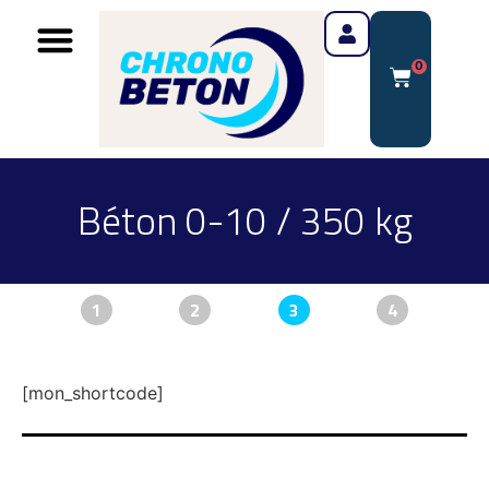
0
Béton 0-10 / 350 kg
1
2
3
4
[mon_shortcode]