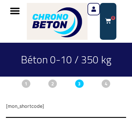
0
Béton 0-10 / 350 kg
1
2
3
4
[mon_shortcode]