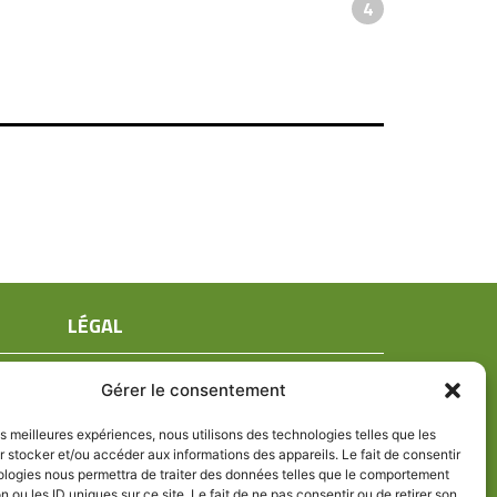
4
LÉGAL
Mentions légales
Gérer le consentement
Conditions générales de ventes
Politique de confidentialité
les meilleures expériences, nous utilisons des technologies telles que les
 stocker et/ou accéder aux informations des appareils. Le fait de consentir
Politique de cookies (UE)
ologies nous permettra de traiter des données telles que le comportement
n ou les ID uniques sur ce site. Le fait de ne pas consentir ou de retirer son