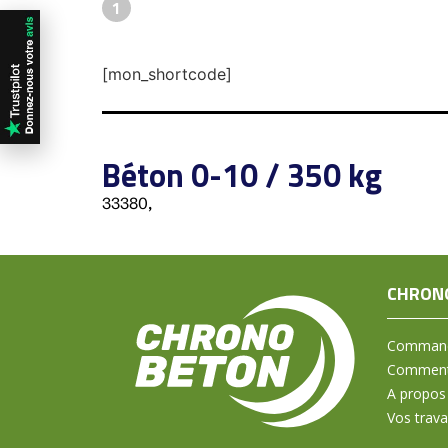
1
[mon_shortcode]
Béton 0-10 / 350 kg
33380,
CHRON
Command
Comment 
A propos
Vos trav