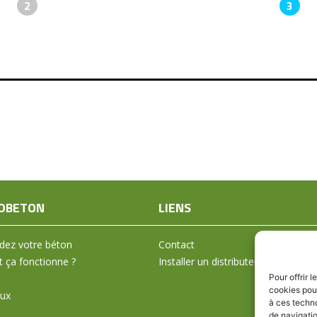
2
3
OBETON
LIENS
ez votre béton
Contact
ça fonctionne ?
Installer un distributeur
Pour offrir 
cookies pour
aux
à ces techn
de navigatio