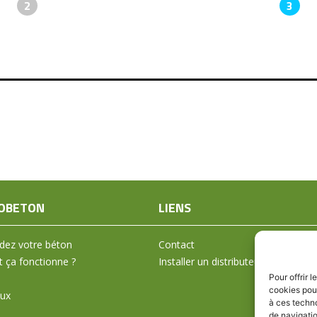
2
3
OBETON
LIENS
ez votre béton
Contact
ça fonctionne ?
Installer un distributeur
Pour offrir 
cookies pour
aux
à ces techn
de navigatio