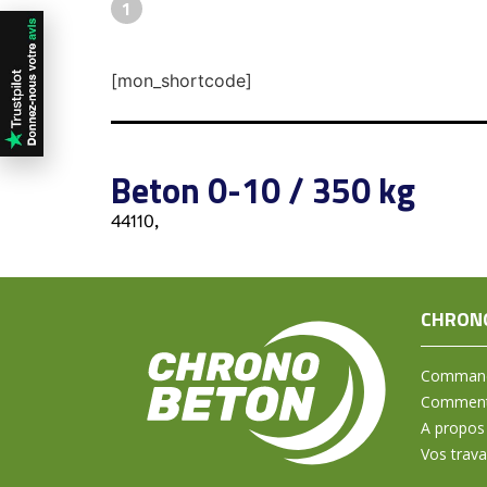
1
[mon_shortcode]
Beton 0-10 / 350 kg
44110,
CHRON
Command
Comment 
A propos
Vos trav