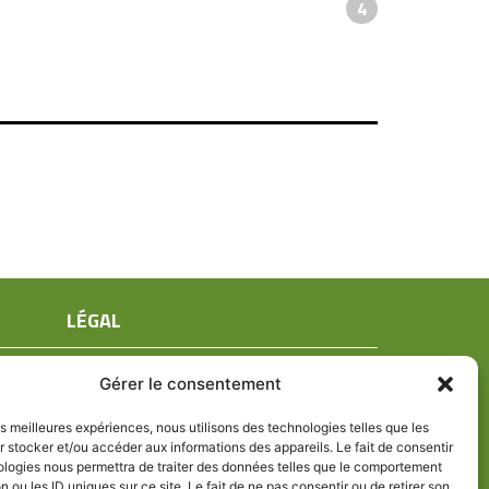
4
LÉGAL
Mentions légales
Gérer le consentement
Conditions générales de ventes
Politique de confidentialité
les meilleures expériences, nous utilisons des technologies telles que les
 stocker et/ou accéder aux informations des appareils. Le fait de consentir
Politique de cookies (UE)
ologies nous permettra de traiter des données telles que le comportement
n ou les ID uniques sur ce site. Le fait de ne pas consentir ou de retirer son