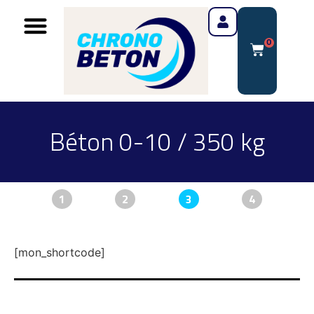
0
Béton 0-10 / 350 kg
1
2
3
4
[mon_shortcode]