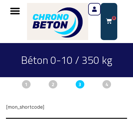
0
Béton 0-10 / 350 kg
1
2
3
4
[mon_shortcode]