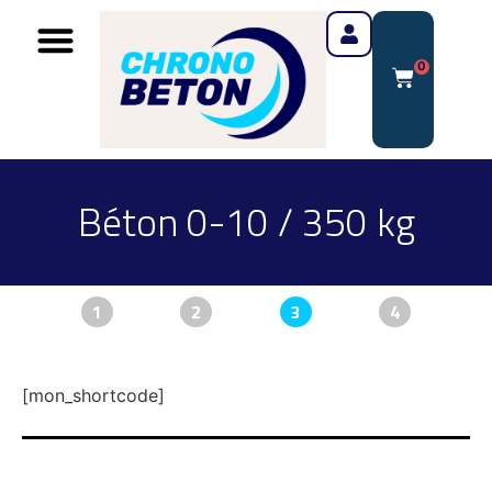
0
Béton 0-10 / 350 kg
1
2
3
4
[mon_shortcode]