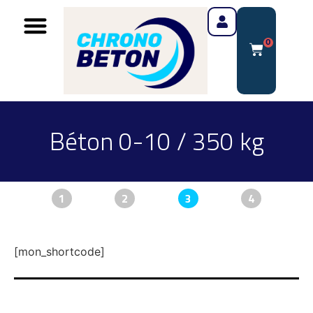
0
Béton 0-10 / 350 kg
1
2
3
4
[mon_shortcode]