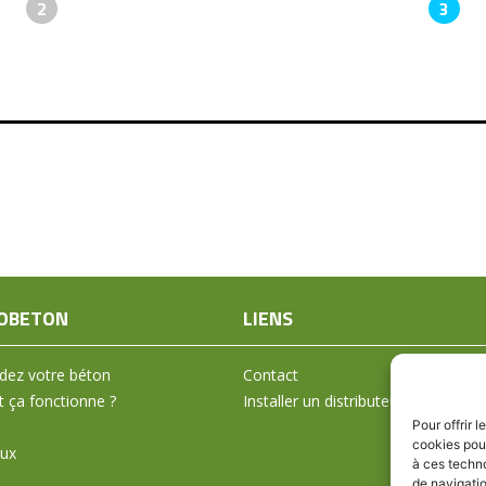
2
3
OBETON
LIENS
ez votre béton
Contact
ça fonctionne ?
Installer un distributeur
Pour offrir 
cookies pour
aux
à ces techn
de navigatio