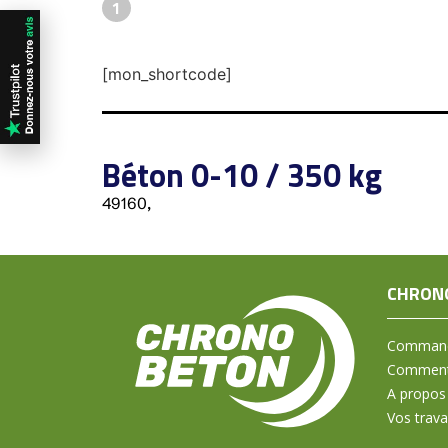
1
[mon_shortcode]
Béton 0-10 / 350 kg
49160,
CHRON
Command
Comment 
A propos
Vos trav