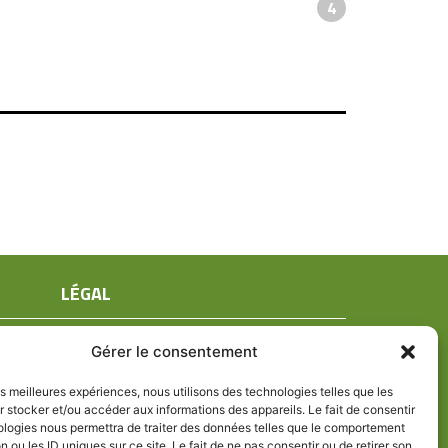
4
LÉGAL
Mentions légales
Gérer le consentement
Conditions générales de ventes
Politique de confidentialité
les meilleures expériences, nous utilisons des technologies telles que les
 stocker et/ou accéder aux informations des appareils. Le fait de consentir
Politique de cookies (UE)
ologies nous permettra de traiter des données telles que le comportement
n ou les ID uniques sur ce site. Le fait de ne pas consentir ou de retirer son