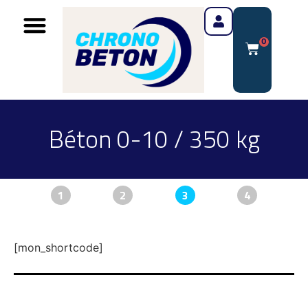
0
Béton 0-10 / 350 kg
1
2
3
4
[mon_shortcode]