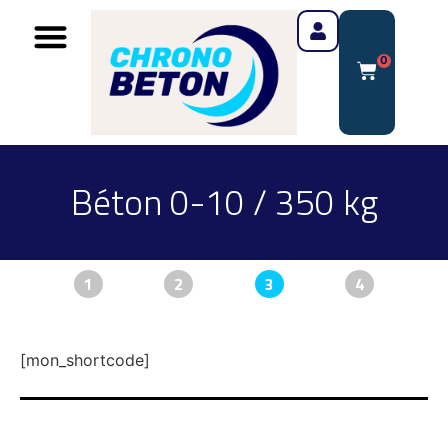
0
Béton 0-10 / 350 kg
1
2
3
4
[mon_shortcode]