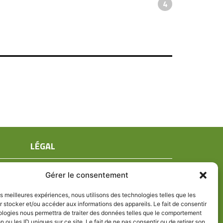
4
LÉGAL
Mentions légales
Gérer le consentement
Conditions générales de ventes
Politique de confidentialité
les meilleures expériences, nous utilisons des technologies telles que les
 stocker et/ou accéder aux informations des appareils. Le fait de consentir
Politique de cookies (UE)
ologies nous permettra de traiter des données telles que le comportement
n ou les ID uniques sur ce site. Le fait de ne pas consentir ou de retirer son