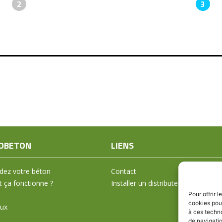
2
3
OBETON
LIENS
ez votre béton
Contact
ça fonctionne ?
Installer un distributeur
Pour offrir 
cookies pour
aux
à ces techn
de navigatio