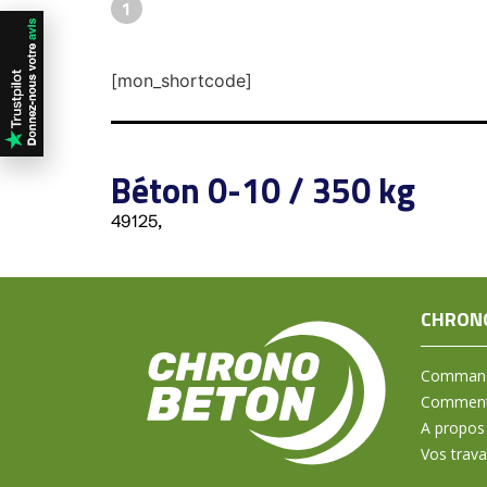
1
[mon_shortcode]
Béton 0-10 / 350 kg
49125,
CHRON
Command
Comment 
A propos
Vos trav