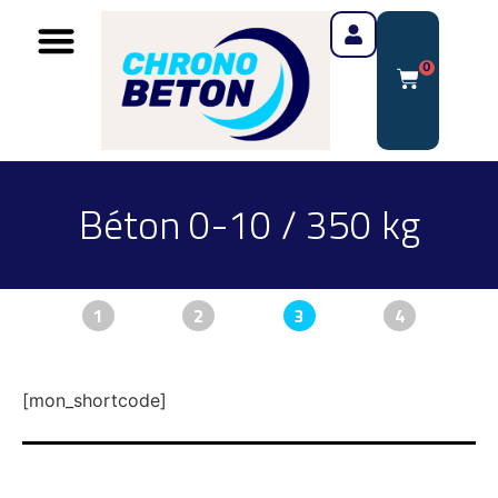
0
Béton 0-10 / 350 kg
1
2
3
4
[mon_shortcode]