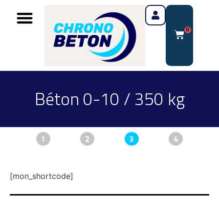
0
Béton 0-10 / 350 kg
1
2
3
4
[mon_shortcode]