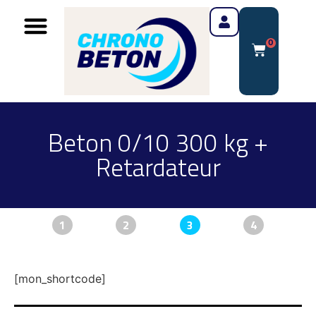
0
Beton 0/10 300 kg +
Retardateur
1
2
3
4
[mon_shortcode]