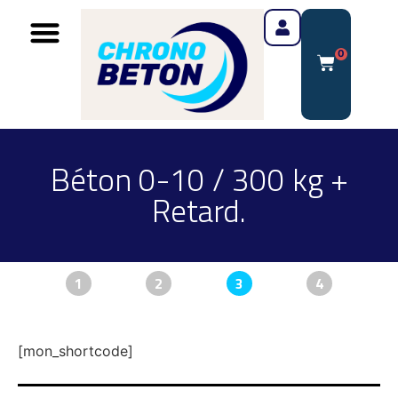
0
Béton 0-10 / 300 kg +
Retard.
1
2
3
4
[mon_shortcode]