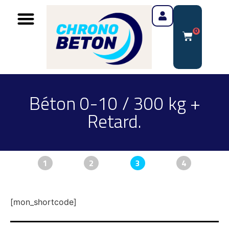
0
Béton 0-10 / 300 kg +
Retard.
1
2
3
4
[mon_shortcode]