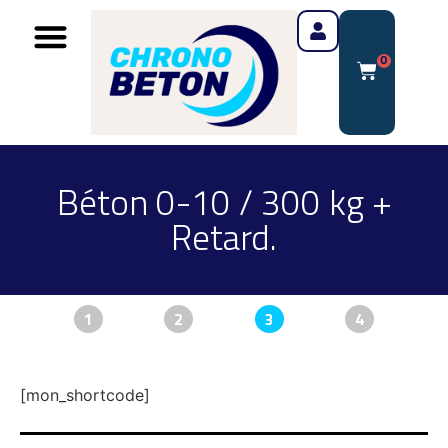
0
Béton 0-10 / 300 kg +
Retard.
1
2
3
4
[mon_shortcode]