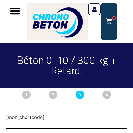
0
Béton 0-10 / 300 kg +
Retard.
1
2
3
4
[mon_shortcode]