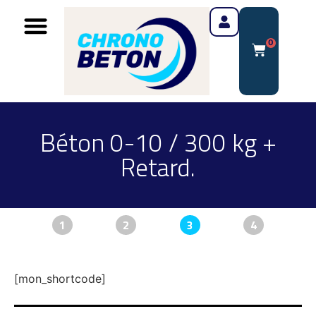
0
Béton 0-10 / 300 kg +
Retard.
1
2
3
4
[mon_shortcode]