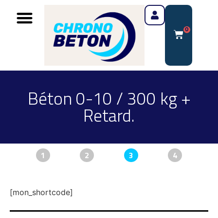
0
Béton 0-10 / 300 kg +
Retard.
1
2
3
4
[mon_shortcode]