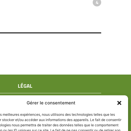
4
LÉGAL
Mentions légales
Gérer le consentement
Conditions générales de ventes
Politique de confidentialité
les meilleures expériences, nous utilisons des technologies telles que les
 stocker et/ou accéder aux informations des appareils. Le fait de consentir
Politique de cookies (UE)
ologies nous permettra de traiter des données telles que le comportement
n ou les ID uniques sur ce site. Le fait de ne pas consentir ou de retirer son