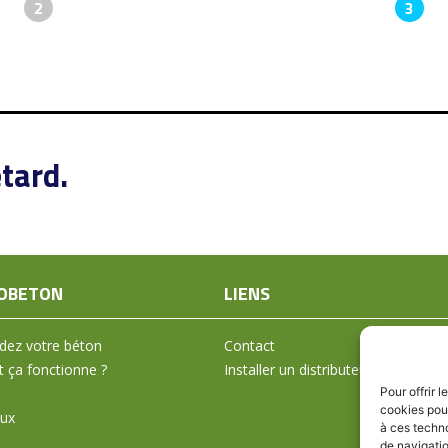
2
3
tard.
OBETON
LIENS
ez votre béton
Contact
ça fonctionne ?
Installer un distributeur
Pour offrir 
cookies pour
aux
à ces techn
de navigatio