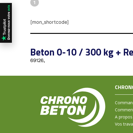
1
[mon_shortcode]
Beton 0-10 / 300 kg + Re
69126,
CHRON
Command
Comment 
A propos
Vos trav