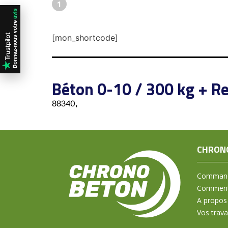
1
[mon_shortcode]
Béton 0-10 / 300 kg + Re
88340,
CHRON
Command
Comment 
A propos
Vos trav