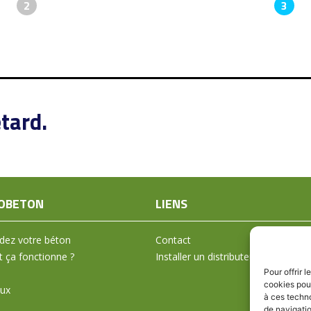
2
3
tard.
OBETON
LIENS
ez votre béton
Contact
ça fonctionne ?
Installer un distributeur
Pour offrir 
cookies pour
aux
à ces techn
de navigatio