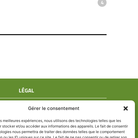
4
LÉGAL
Mentions légales
Gérer le consentement
Conditions générales de ventes
Politique de confidentialité
les meilleures expériences, nous utilisons des technologies telles que les
 stocker et/ou accéder aux informations des appareils. Le fait de consentir
Politique de cookies (UE)
ologies nous permettra de traiter des données telles que le comportement
n ou les ID uniques sur ce site. Le fait de ne pas consentir ou de retirer son