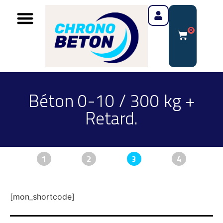
0
Béton 0-10 / 300 kg +
Retard.
1
2
3
4
[mon_shortcode]