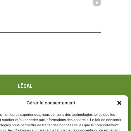
4
LÉGAL
Mentions légales
Gérer le consentement
Conditions générales de ventes
Politique de confidentialité
les meilleures expériences, nous utilisons des technologies telles que les
 stocker et/ou accéder aux informations des appareils. Le fait de consentir
Politique de cookies (UE)
ologies nous permettra de traiter des données telles que le comportement
n ou les ID uniques sur ce site. Le fait de ne pas consentir ou de retirer son