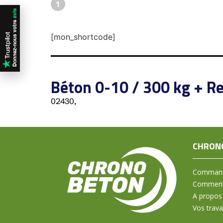
1
[mon_shortcode]
Béton 0-10 / 300 kg + Re
02430,
CHRON
Command
Comment 
A propos
Vos trav