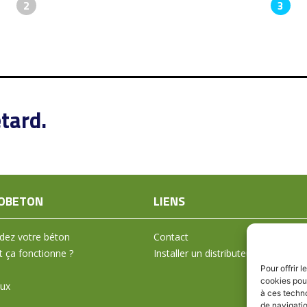
2
3
tard.
OBETON
LIENS
ez votre béton
Contact
ça fonctionne ?
Installer un distributeur
Pour offrir 
cookies pour
aux
à ces techn
de navigatio