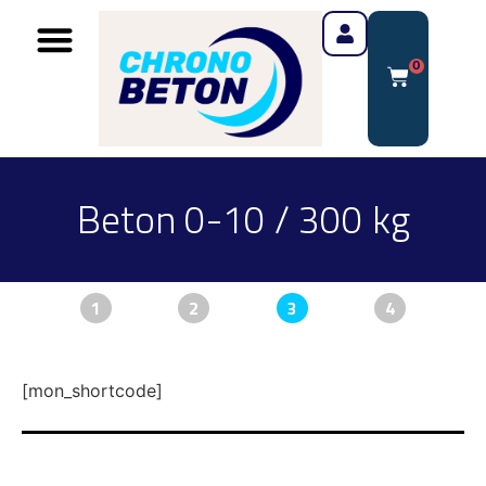
0
Beton 0-10 / 300 kg
1
2
3
4
[mon_shortcode]