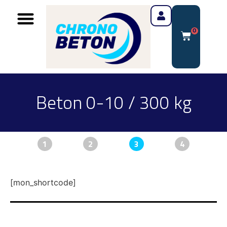
0
Beton 0-10 / 300 kg
1
2
3
4
[mon_shortcode]