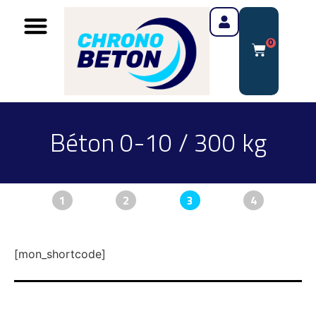
0
Béton 0-10 / 300 kg
1
2
3
4
[mon_shortcode]