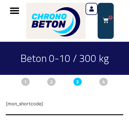
0
Beton 0-10 / 300 kg
1
2
3
4
[mon_shortcode]