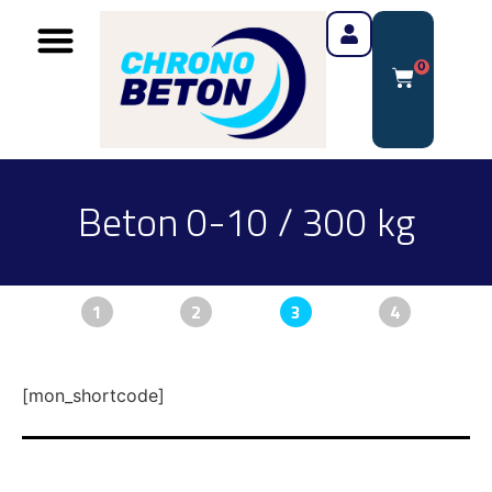
0
Beton 0-10 / 300 kg
1
2
3
4
[mon_shortcode]