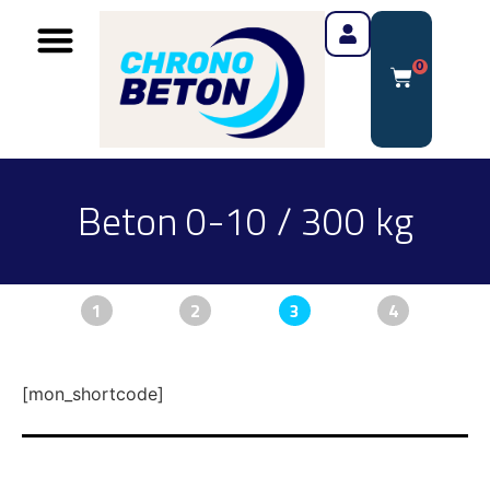
0
Beton 0-10 / 300 kg
1
2
3
4
[mon_shortcode]