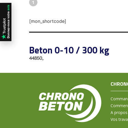
1
[mon_shortcode]
Beton 0-10 / 300 kg
44850,
CHRON
Command
Comment 
A propos
Vos trav