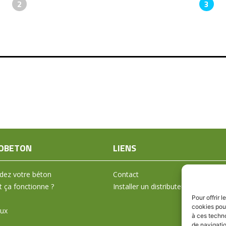
2
3
OBETON
LIENS
ez votre béton
Contact
ça fonctionne ?
Installer un distributeur
Pour offrir 
cookies pour
aux
à ces techn
de navigatio