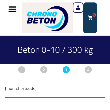
0
Beton 0-10 / 300 kg
1
2
3
4
[mon_shortcode]