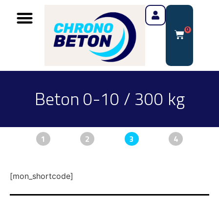
0
Beton 0-10 / 300 kg
1
2
3
4
[mon_shortcode]