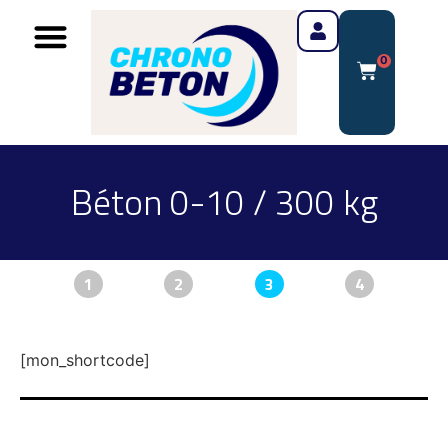
0
Béton 0-10 / 300 kg
1
2
3
4
[mon_shortcode]