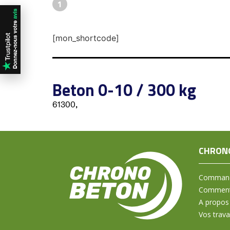
1
[mon_shortcode]
Beton 0-10 / 300 kg
61300,
CHRON
Command
Comment 
A propos
Vos trav