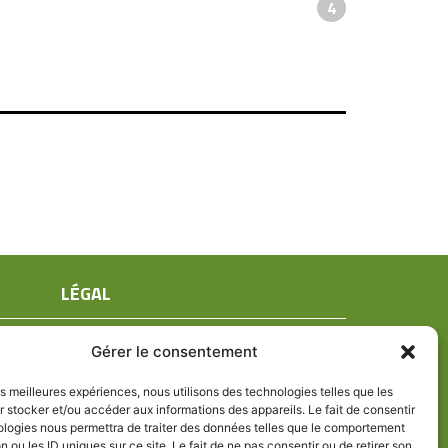
4
LÉGAL
Mentions légales
Gérer le consentement
Conditions générales de ventes
Politique de confidentialité
les meilleures expériences, nous utilisons des technologies telles que les
 stocker et/ou accéder aux informations des appareils. Le fait de consentir
Politique de cookies (UE)
ologies nous permettra de traiter des données telles que le comportement
n ou les ID uniques sur ce site. Le fait de ne pas consentir ou de retirer son