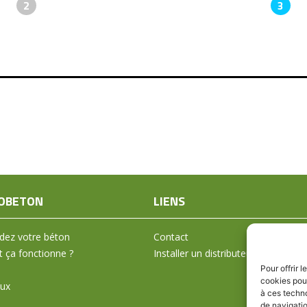
2
3
OBETON
LIENS
ez votre béton
Contact
ça fonctionne ?
Installer un distributeur
Pour offrir 
cookies pour
aux
à ces techn
de navigatio