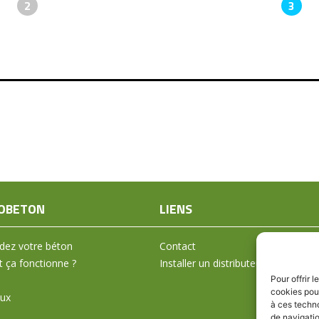
2
3
OBETON
LIENS
ez votre béton
Contact
ça fonctionne ?
Installer un distributeur
Pour offrir 
cookies pour
aux
à ces techn
de navigatio