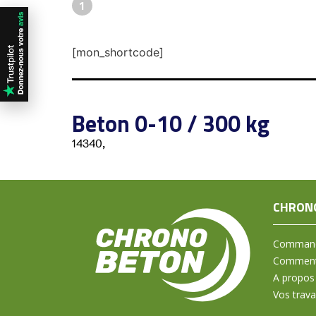
1
[mon_shortcode]
Beton 0-10 / 300 kg
14340,
CHRON
Command
Comment 
A propos
Vos trav