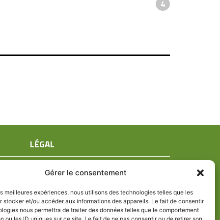
4
LÉGAL
Mentions légales
Gérer le consentement
Conditions générales de ventes
Politique de confidentialité
les meilleures expériences, nous utilisons des technologies telles que les
 stocker et/ou accéder aux informations des appareils. Le fait de consentir
Politique de cookies (UE)
ologies nous permettra de traiter des données telles que le comportement
n ou les ID uniques sur ce site. Le fait de ne pas consentir ou de retirer son