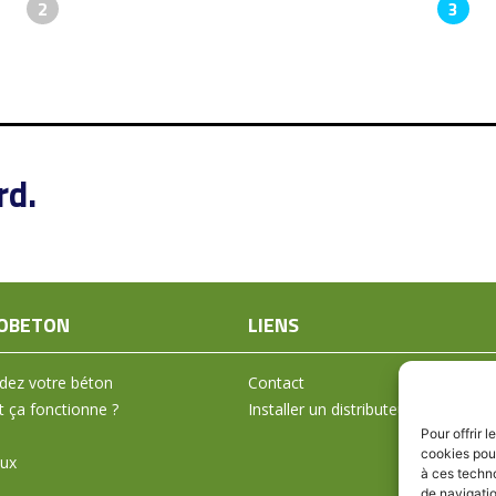
2
3
rd.
OBETON
LIENS
ez votre béton
Contact
ça fonctionne ?
Installer un distributeur
Pour offrir 
cookies pour
aux
à ces techn
de navigatio