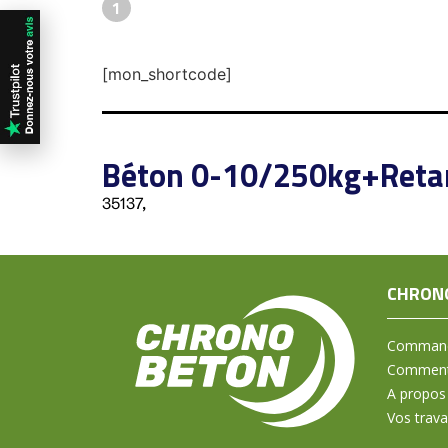
1
[mon_shortcode]
Béton 0-10/250kg+Reta
35137,
CHRON
Command
Comment 
A propos
Vos trav