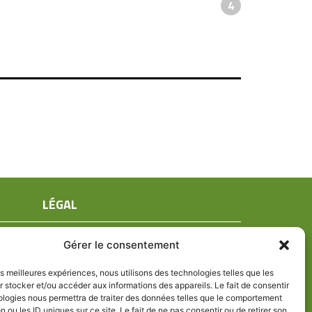
4
LÉGAL
Mentions légales
Gérer le consentement
Conditions générales de ventes
Politique de confidentialité
les meilleures expériences, nous utilisons des technologies telles que les
 stocker et/ou accéder aux informations des appareils. Le fait de consentir
Politique de cookies (UE)
ologies nous permettra de traiter des données telles que le comportement
n ou les ID uniques sur ce site. Le fait de ne pas consentir ou de retirer son