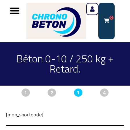
0
Béton 0-10 / 250 kg +
Retard.
1
2
3
4
[mon_shortcode]