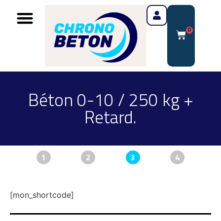
0
Béton 0-10 / 250 kg +
Retard.
1
2
3
4
[mon_shortcode]