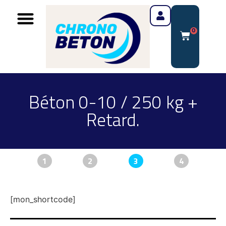
0
Béton 0-10 / 250 kg +
Retard.
1
2
3
4
[mon_shortcode]