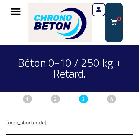
0
Béton 0-10 / 250 kg +
Retard.
1
2
3
4
[mon_shortcode]